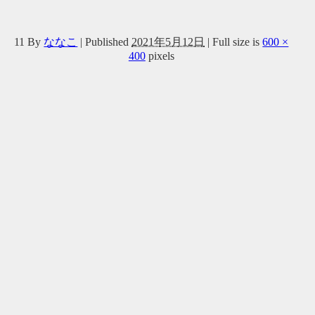
11
By
ななこ
|
Published
2021年5月12日
|
Full size is
600 ×
400
pixels