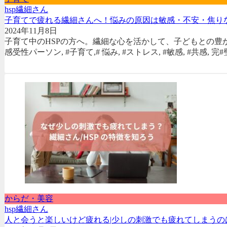
hsp
繊細さん
子育てで疲れる繊細さんへ！悩みの原因は敏感・不安・焦り
2024年11月8日
子育て中のHSPの方へ。繊細な心を活かして、子どもとの豊か
感受性パーソン, #子育て,# 悩み, #ストレス, #敏感, #共感, 
からだ・美容
hsp
繊細さん
人と会うと楽しいけど疲れる|少しの刺激でも疲れてしまうの