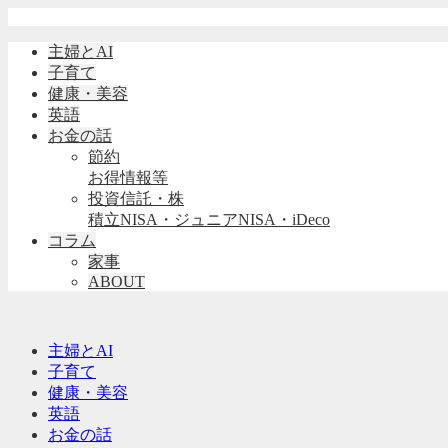
主婦とAI
子育て
健康・美容
英語
お金の話
節約
お得情報等
投資信託・株
積立NISA・ジュニアNISA・iDeco
コラム
家事
ABOUT
主婦とAI
子育て
健康・美容
英語
お金の話