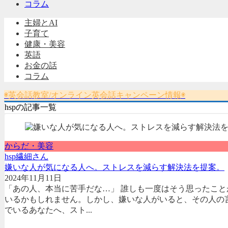
コラム
主婦とAI
子育て
健康・美容
英語
お金の話
コラム
◉英会話教室/オンライン英会話キャンペーン情報◉
hspの記事一覧
からだ・美容
hsp
繊細さん
嫌いな人が気になる人へ。ストレスを減らす解決法を提案。
2024年11月11日
「あの人、本当に苦手だな…」 誰しも一度はそう思ったこ
いるかもしれません。しかし、嫌いな人がいると、その人の
でいるあなたへ、スト...