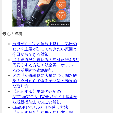
最近の投稿
台風が近づくと体調不良に…気圧の
せい？主婦が知っておきたい原因と
今日からできる対策
【主婦必見】夏休みの海外旅行を5万
円安くする方法！航空券・ホテル・
VPN活用術を徹底解説
犬の毛が洗濯物に大量につく問題解
決！今日からできる予防策と効果的
な取り方
【2026年版】主婦のための
AI/ChatGPT活用完全ガイド｜基本か
ら最新機能まで丸ごと解説
ChatGPTでメルカリを使う方法
【2026年最新】連携・使い方・探し