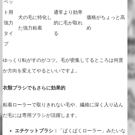
ペッ
ト用
通常より効率
犬の毛に特化し
価格がちょっと高
強力
的に毛が取れ
た強力粘着
め
タイ
る
プ
ゆっくり転がすのがコツ。毛が密集してるところは何度
か方向を変えてやるといいですよ。
衣類ブラシでもさらに効果的
粘着ローラーで取りきれない毛や、繊維に深く入り込ん
だ毛には専用ブラシが活躍します。
エチケットブラシ：
「ぱくぱくローラー」みたいな