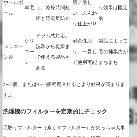
ウールボ
肌に優し
羊毛
う。乾燥時間短
り効果は限定
ール
い。ふんわ
縮と静電気防止
的
り仕上がり
ドラム式対応。
シリ
耐久性あ
製品によって
シリコー
洗濯から乾燥ま
コー
り。一貫し
毛の捕集力が
ン製
で使える製品も
ン
て使用可能
まちまち
ある
2～3個、または4～6個程度入れるとより効果が高まりま
すよ。
洗濯機のフィルターを定期的にチェック
毛取りフィルター（糸くずフィルター）がめっちゃ大事