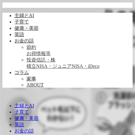
主婦とAI
子育て
健康・美容
英語
お金の話
節約
お得情報等
投資信託・株
積立NISA・ジュニアNISA・iDeco
コラム
家事
ABOUT
主婦とAI
子育て
健康・美容
英語
お金の話