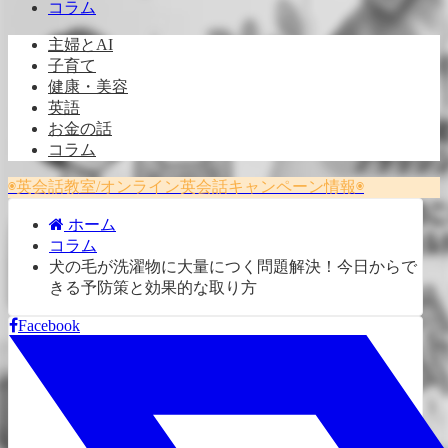
コラム
主婦とAI
子育て
健康・美容
英語
お金の話
コラム
◉英会話教室/オンライン英会話キャンペーン情報◉
ホーム
コラム
犬の毛が洗濯物に大量につく問題解決！今日からで
きる予防策と効果的な取り方
Facebook