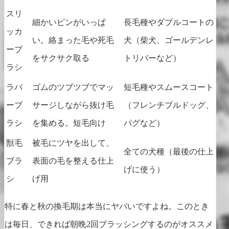
スリ
細かいピンがいっぱ
長毛種やダブルコートの
ッカ
い。絡まった毛や死毛
犬（柴犬、ゴールデンレ
ーブ
をサクサク取る
トリバーなど）
ラシ
ラバ
ゴムのツブツブでマッ
短毛種やスムースコート
ーブ
サージしながら抜け毛
（フレンチブルドッグ、
ラシ
を集める。短毛向け
パグなど）
獣毛
被毛にツヤを出して、
全ての犬種（最後の仕上
ブラ
表面の毛を整える仕上
げに使う）
シ
げ用
特に春と秋の換毛期は本当にヤバいですよね。このとき
は毎日、できれば朝晩2回ブラッシングするのがオススメ