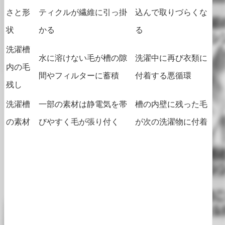
さと形
ティクルが繊維に引っ掛
込んで取りづらくな
状
かる
る
洗濯槽
水に溶けない毛が槽の隙
洗濯中に再び衣類に
内の毛
間やフィルターに蓄積
付着する悪循環
残し
洗濯槽
一部の素材は静電気を帯
槽の内壁に残った毛
の素材
びやすく毛が張り付く
が次の洗濯物に付着