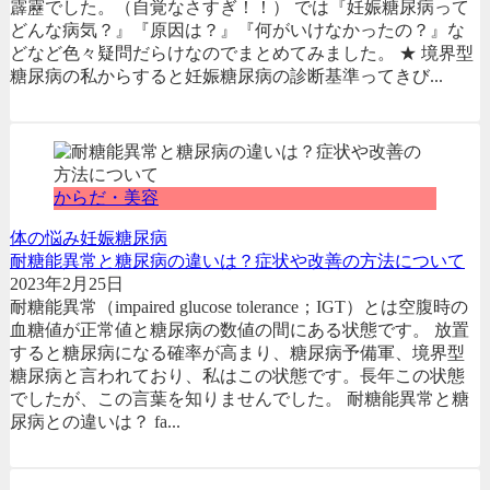
霹靂でした。（自覚なさすぎ！！） では『妊娠糖尿病って
どんな病気？』『原因は？』『何がいけなかったの？』な
どなど色々疑問だらけなのでまとめてみました。 ★ 境界型
糖尿病の私からすると妊娠糖尿病の診断基準ってきび...
からだ・美容
体の悩み
妊娠糖尿病
耐糖能異常と糖尿病の違いは？症状や改善の方法について
2023年2月25日
耐糖能異常（impaired glucose tolerance；IGT）とは空腹時の
血糖値が正常値と糖尿病の数値の間にある状態です。 放置
すると糖尿病になる確率が高まり、糖尿病予備軍、境界型
糖尿病と言われており、私はこの状態です。長年この状態
でしたが、この言葉を知りませんでした。 耐糖能異常と糖
尿病との違いは？ fa...