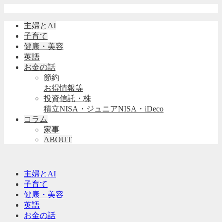
主婦とAI
子育て
健康・美容
英語
お金の話
節約
お得情報等
投資信託・株
積立NISA・ジュニアNISA・iDeco
コラム
家事
ABOUT
主婦とAI
子育て
健康・美容
英語
お金の話