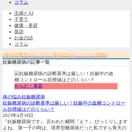
コラム
主婦とAI
子育て
健康・美容
英語
お金の話
コラム
◉英会話教室/オンライン英会話キャンペーン情報◉
妊娠糖尿病の記事一覧
からだ・美容
体の悩み
妊娠糖尿病
妊娠糖尿病の診断基準は厳しい！妊娠中の血糖コントロー
ル目標値はどのくらい？
2023年4月18日
『妊娠糖尿病です』 言われた瞬間『え？』 びっくりします
よね。 第一子の時は、境界型糖尿病だった私ですら青天の