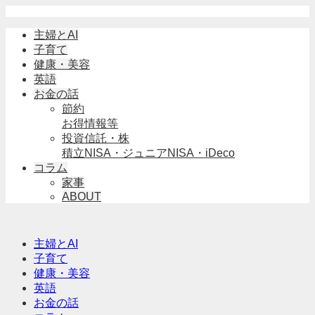
主婦とAI
子育て
健康・美容
英語
お金の話
節約
お得情報等
投資信託・株
積立NISA・ジュニアNISA・iDeco
コラム
家事
ABOUT
主婦とAI
子育て
健康・美容
英語
お金の話