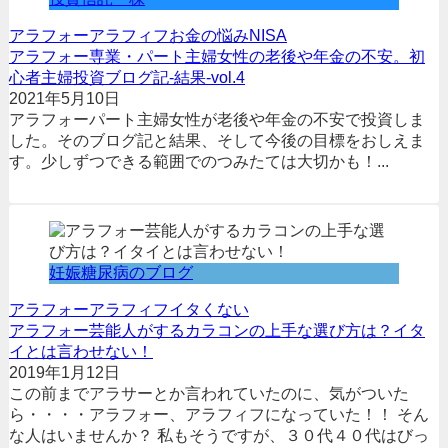
アラフォー
アラフィフ
お金の悩み
NISA
アラフォー専業・パート主婦女性の老後や年金の不安。初
心者主婦投資ブログ記-結果-vol.4
2021年5月10日
アラフォーパート主婦女性が老後や年金の不安で投資しま
した。そのブログ記と結果、そして今後の目標をおしえま
す。少しずつできる範囲でのつみたては大切かも！...
妊娠糖尿病のブログ
アラフォー
アラフィフ
イタくない
アラフォー芸能人がするカラコンの上手な選び方は？イタ
イとは言わせない！
2019年1月12日
この前までアラサーとか言われていたのに、気がついた
ら・・・・アラフォー、アラフィフになっていた！！ そん
な人はいませんか？ 私もそうですが、３０代４０代はびっ