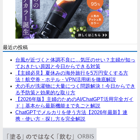
最近の投稿
台風が近づくと体調不良に…気圧のせい？主婦が知っ
ておきたい原因と今日からできる対策
【主婦必見】夏休みの海外旅行を5万円安くする方
法！航空券・ホテル・VPN活用術を徹底解説
犬の毛が洗濯物に大量につく問題解決！今日からでき
る予防策と効果的な取り方
【2026年版】主婦のためのAI/ChatGPT活用完全ガイ
ド｜基本から最新機能まで丸ごと解説
ChatGPTでメルカリを使う方法【2026年最新】連
携・使い方・探し方を完全解説