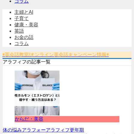
コラム
主婦とAI
子育て
健康・美容
英語
お金の話
コラム
◉英会話教室/オンライン英会話キャンペーン情報◉
アラフィフの記事一覧
からだ・美容
体の悩み
アラフォー
アラフィフ
更年期